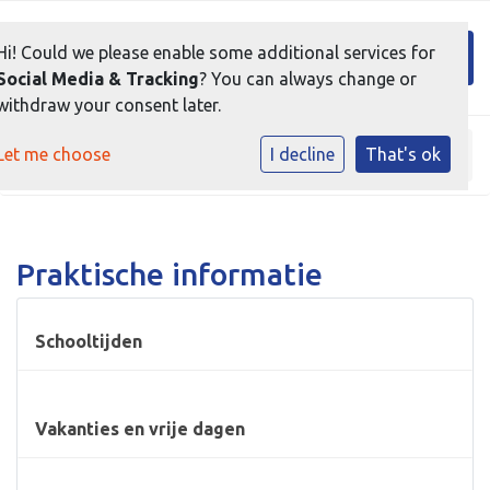
Toggl
Hi! Could we please enable some additional services for
Social Media & Tracking
? You can always change or
withdraw your consent later.
Let me choose
I decline
That's ok
Home
»
Praktische informatie
Praktische informatie
Schooltijden
Vakanties en vrije dagen