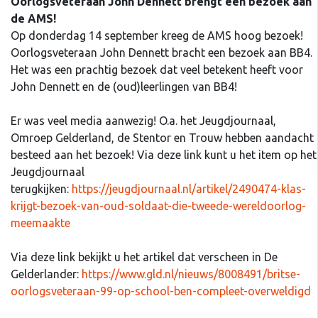
Oorlogsveteraan John Dennett brengt een bezoek aan
de AMS!
Op donderdag 14 september kreeg de AMS hoog bezoek!
Oorlogsveteraan John Dennett bracht een bezoek aan BB4.
Het was een prachtig bezoek dat veel betekent heeft voor
John Dennett en de (oud)leerlingen van BB4!
Er was veel media aanwezig! O.a. het Jeugdjournaal,
Omroep Gelderland, de Stentor en Trouw hebben aandacht
besteed aan het bezoek! Via deze link kunt u het item op het
Jeugdjournaal
terugkijken:
https://jeugdjournaal.nl/artikel/2490474-klas-
krijgt-bezoek-van-oud-soldaat-die-tweede-wereldoorlog-
meemaakte
Via deze link bekijkt u het artikel dat verscheen in De
Gelderlander:
https://www.gld.nl/nieuws/8008491/britse-
oorlogsveteraan-99-op-school-ben-compleet-overweldigd