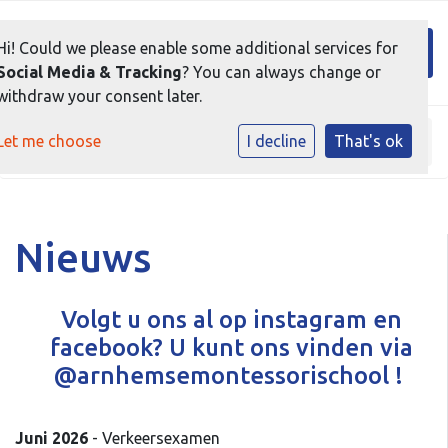
Toggl
Hi! Could we please enable some additional services for
Social Media & Tracking
? You can always change or
withdraw your consent later.
Let me choose
I decline
That's ok
Home
»
Agenda en Nieuws
»
Nieuws
Nieuws
Volgt u ons al op instagram en
facebook? U kunt ons vinden via
@arnhemsemontessorischool !
Juni 2026
- Verkeersexamen